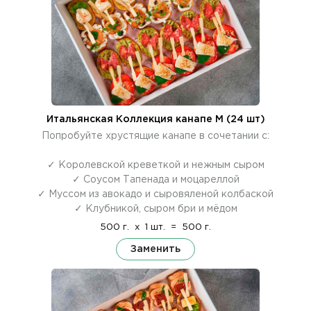
Итальянская Коллекция канапе M (24 шт)
Попробуйте хрустящие канапе в сочетании с:
✓ Королевской креветкой и нежным сыром
✓ Соусом Тапенада и моцареллой
✓ Муссом из авокадо и сыровяленой колбаской
✓ Клубникой, сыром бри и мёдом
500 г.
x
1 шт.
=
500 г.
Заменить