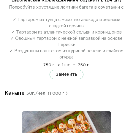
Европейская Коллекция мини-брускетт L (24 шт)
Попробуйте хрустящие ломтики багета в сочетании с:
✓ Тартаром из тунца с мякотью авокадо и зернами
сладкой горчицы
✓ Тартаром из атлантической сельди и корнишонов
✓ Овощным тартаром с нежной заправкой на основе
Терияки
✓ Воздушным паштетом из куриной печени и слайсом
огурца
750 г.
x
1 шт.
=
750 г.
Заменить
Канапе
50г./чел.
(1 000 г.)