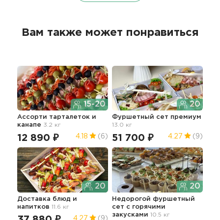
Вам также может понравиться
15-20
20
Ассорти тарталеток и
Фуршетный сет премиум
Мин
канапе
3.2 кг
13.0 кг
сал
12 890 ₽
51 700 ₽
16
4.18
(6)
4.27
(9)
20
20
Доставка блюд и
Недорогой фуршетный
напитков
11.6 кг
сет с горячими
Мяс
закусками
10.5 кг
"Сы
37 880 ₽
4.27
(9)