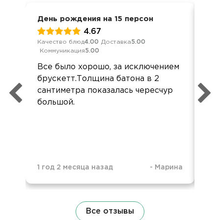
День рождения на 15 персон
Кор
4.67
Качество блюд
4.00
Доставка
5.00
Кач
Коммуникация
5.00
Ком
Все было хорошо, за исключением
Всё
брускетт.Толщина батона в 2
бы 
сантиметра показалась чересчур
что
большой.
1 год 2 месяца назад
-
Марина
1 г
Все отзывы