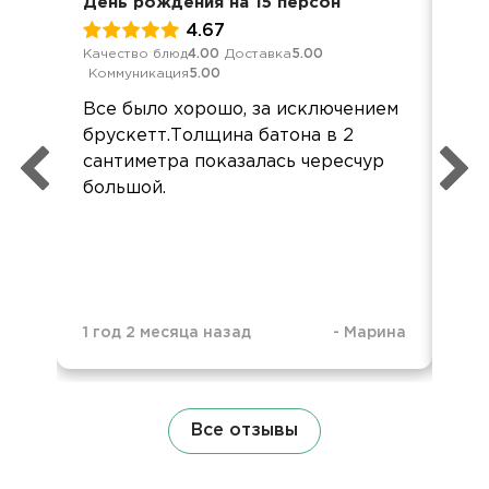
День рождения на 15 персон
Вст
4.67
Качество блюд
4.00
Доставка
5.00
Кач
Коммуникация
5.00
Ком
Все было хорошо, за исключением
Всё
брускетт.Толщина батона в 2
Бл
сантиметра показалась чересчур
орг
большой.
1 год 2 месяца назад
-
Марина
1 г
Все отзывы