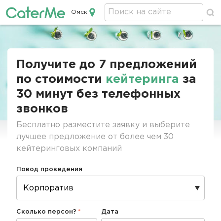
Омск
Кейтеринг в Омске
Строка
навигации
Получите до 7 предложений
по стоимости
кейтеринга
за
30 минут без телефонных
звонков
Бесплатно разместите заявку и выберите
лучшее предложение от более чем 30
кейтеринговых компаний
Повод проведения
Сколько персон?
Дата