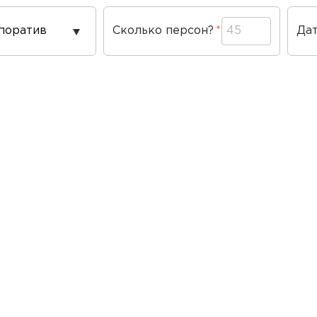
од
Сколько персон?
Да
ведения