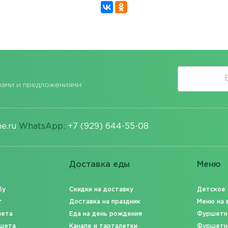
лами и предложениями
e.ru
WhatsApp:
+7 (929) 644-55-08
Доставка еды
Меню
бу
Скидки на доставку
Детское
т
Доставка на праздник
Меню на 
шета
Еда на день рождения
Фуршетн
шета
Канапе и тарталетки
Фуршетн