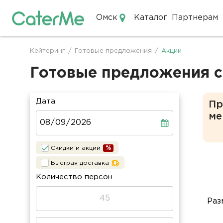
Омск
Каталог
Партнерам
Кейтеринг в Омске
Кейтеринг
/
Готовые предложения
/
Акции
Строка
навигации
Готовые предложения с
Дата
Пр
ме
Скидки и акции
Быстрая доставка
Количество персон
Раз