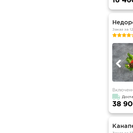
16 46
Недор
Заказ за 1
Включенн
Доста
38 90
Канапе