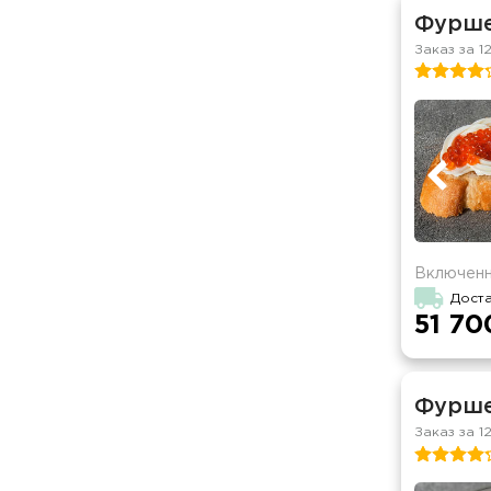
Фурше
Заказ за 1
Включенн
Доста
51 70
Фурше
Заказ за 1