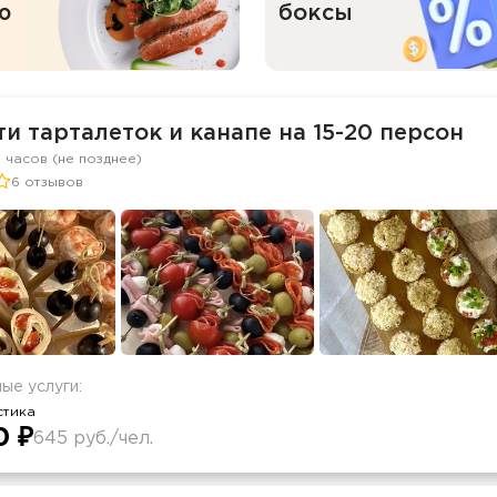
ю
боксы
и тарталеток и канапе на 15-20 персон
2 часов (не позднее)
6 отзывов
ые услуги:
стика
0 ₽
645 руб./чел.