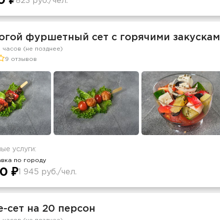
0 ₽
823 руб./чел.
огой фуршетный сет с горячими закускам
2 часов (не позднее)
9 отзывов
ые услуги:
вка по городу
0 ₽
1 945 руб./чел.
-сет на 20 персон