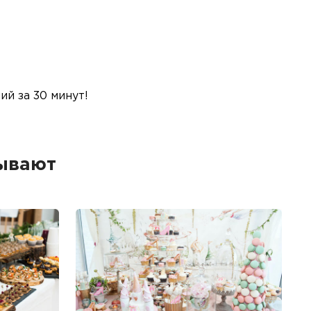
й за 30 минут!
зывают
Б
Ме
пр
гр
1