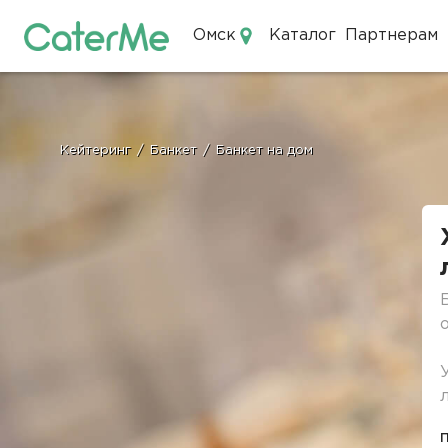
Омск
Каталог
Партнерам
Кейтеринг в Омске
Кейтеринг
/
Банкет
/
Банкет на дом
Строка
навигации