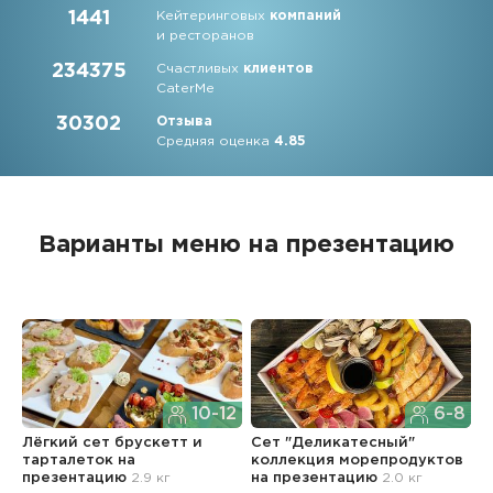
1441
Кейтеринговых
компаний
и ресторанов
234375
Счастливых
клиентов
CaterMe
30302
Отзыва
Средняя оценка
4.85
Варианты меню на презентацию
10-12
6-8
Лёгкий сет брускетт и
Сет "Деликатесный"
С
тарталеток
на
коллекция морепродуктов
к
презентацию
2.9 кг
на презентацию
2.0 кг
н