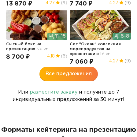
13 870 ₽
7 740 ₽
5
4.27
(9)
4.27
(9)
11-15
6-8
Сытный бокс
на
Сет "Океан" коллекция
Г
презентацию
3.0 кг
морепродуктов
на
2
презентацию
1.6 кг
8 700 ₽
6
4.18
(6)
7 060 ₽
4.27
(9)
Все предложения
Или
разместите заявку
и получите до 7
индивидуальных предложений за 30 минут!
Форматы кейтеринга на презентацию