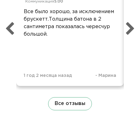
Коммуникация
5.00
Ком
Все было хорошо, за исключением
Всё
брускетт.Толщина батона в 2
Бл
сантиметра показалась чересчур
орг
большой.
1 год 2 месяца назад
-
Марина
1 г
Все отзывы