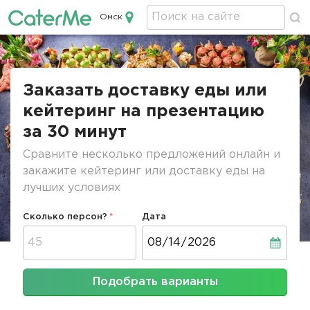
Омск
Кейтеринг в Омске
Строка
навигации
Заказать доставку еды или
кейтеринг на презентацию
за 30 минут
Сравните несколько предложений онлайн и
закажите кейтеринг или доставку еды на
лучших условиях
Сколько персон?
Дата
Дата
Подобрать варианты