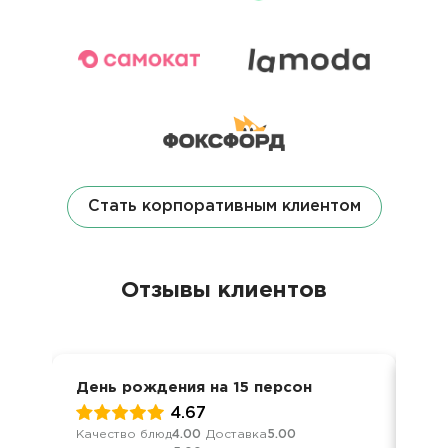
Стать корпоративным клиентом
Отзывы клиентов
День рождения на 15 персон
Вст
4.67
Качество блюд
4.00
Доставка
5.00
Кач