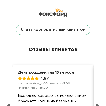
Стать корпоративным клиентом
Отзывы клиентов
День рождения на 15 персон
Вст
4.67
Качество блюд
4.00
Доставка
5.00
Кач
Коммуникация
5.00
Ком
Все было хорошо, за исключением
Всё
брускетт.Толщина батона в 2
Бл