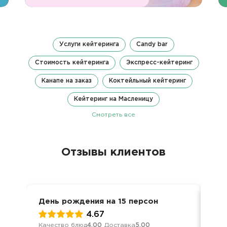
Услуги кейтеринга
Candy bar
Стоимость кейтеринга
Экспресс-кейтеринг
Канапе на заказ
Коктейльный кейтеринг
Кейтеринг на Масленицу
Смотреть все
Отзывы клиентов
День рождения на 15 персон
Вст
4.67
Качество блюд
4.00
Доставка
5.00
Кач