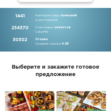
1441
Кейтеринговых
компаний
и ресторанов
234370
Счастливых
клиентов
CaterMe
30302
Отзыва
Средняя оценка
4.85
Выберите и закажите
готовое
предложение