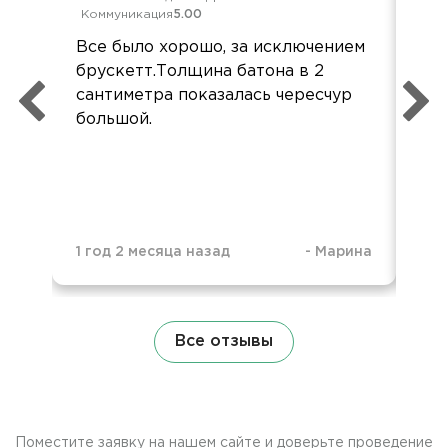
Коммуникация
5.00
Ком
Все было хорошо, за исключением
Всё
брускетт.Толщина батона в 2
Бл
сантиметра показалась чересчур
орг
большой.
1 год 2 месяца назад
-
Марина
1 г
Все отзывы
Поместите заявку на нашем сайте и доверьте проведение