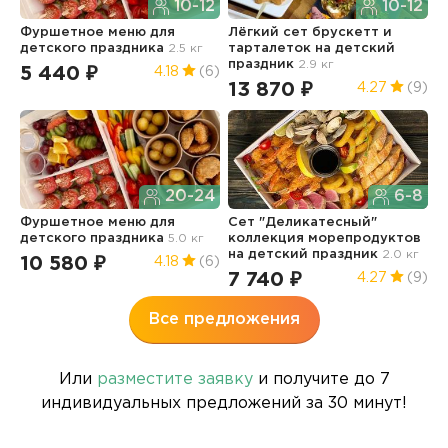
10-12
10-12
Фуршетное меню для
Лёгкий сет брускетт и
С
детского праздника
2.5 кг
тарталеток
на детский
п
праздник
2.9 кг
5 440 ₽
8
4.18
(6)
13 870 ₽
4.27
(9)
20-24
6-8
Фуршетное меню для
Сет "Деликатесный"
Ф
детского праздника
5.0 кг
коллекция морепродуктов
д
на детский праздник
2.0 кг
10 580 ₽
2
4.18
(6)
7 740 ₽
4.27
(9)
Все предложения
Или
разместите заявку
и получите до 7
индивидуальных предложений за 30 минут!