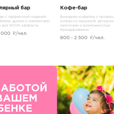
лярный бар
Кофе-бар
ар с эффектной подачей,
Выездная кофейня с профес
йлями, дымом и элементами
эспрессо-машиной, авторск
у для WOW-эффекта.
напитками и возможностью
брендирования.
6 000 ₽/чел.
800 - 2 500 ₽/чел.
ЗАБОТОЙ
ВАШЕМ
БЕНКЕ