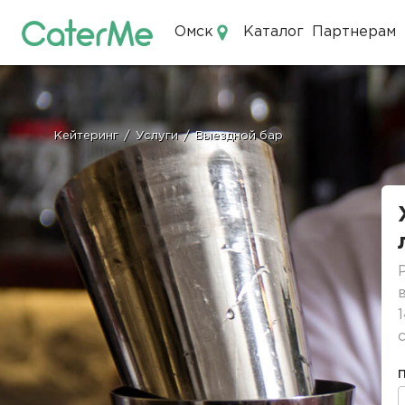
Омск
Каталог
Партнерам
Кейтеринг в Омске
Кейтеринг
/
Услуги
/
Выездной бар
Строка
навигации