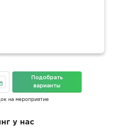
Площ
Подобрать
варианты
док на мероприятие
нг у нас