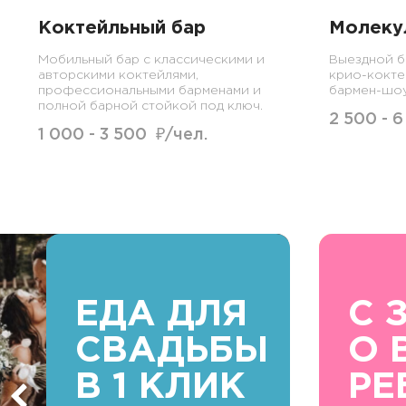
Коктейльный бар
Молеку
Мобильный бар с классическими и
Выездной б
авторскими коктейлями,
крио-кокте
профессиональными барменами и
бармен-шо
полной барной стойкой под ключ.
2 500 - 
1 000 - 3 500 ₽/чел.
ЕДА ДЛЯ
С 
СВАДЬБЫ
О 
В 1 КЛИК
РЕ