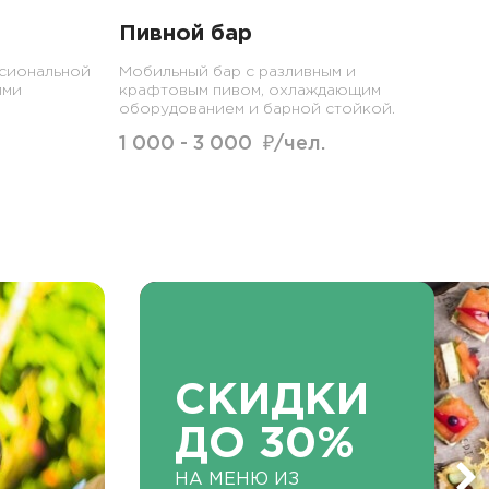
Пивной бар
сиональной
Мобильный бар с разливным и
ими
крафтовым пивом, охлаждающим
оборудованием и барной стойкой.
1 000 - 3 000 ₽/чел.
СКИДКИ
ДО 30%
НА МЕНЮ ИЗ