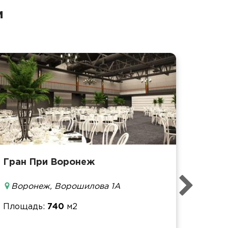
и
Гран При Воронеж
Площ
Воронеж, Ворошилова 1А
Банке
Фурш
Площадь
740
м2
Кофе-
Конфе