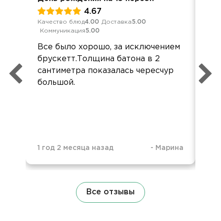
4.67
Качество блюд
4.00
Доставка
5.00
Кач
Коммуникация
5.00
Ком
Все было хорошо, за исключением
Всё
брускетт.Толщина батона в 2
Бл
сантиметра показалась чересчур
орг
большой.
1 год 2 месяца назад
-
Марина
1 г
Все отзывы