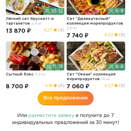
10-12
6-8
Лёгкий сет брускетт и
Сет "Деликатесный"
С
тарталеток
2.9 кг
коллекция морепродуктов
к
2.0 кг
1.
13 870 ₽
4.27
(9)
7 740 ₽
5
4.27
(9)
11-15
6-8
Сытный бокс
3.0 кг
Сет "Океан" коллекция
Г
морепродуктов
1.6 кг
8 700 ₽
7 060 ₽
6
4.18
(6)
4.27
(9)
Все предложения
Или
разместите заявку
и получите до 7
индивидуальных предложений за 30 минут!