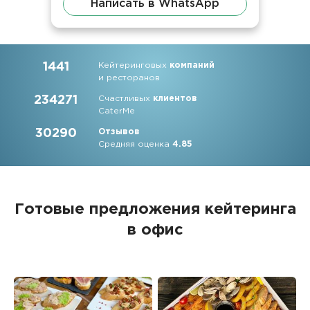
Написать в WhatsApp
1441
Кейтеринговых
компаний
и ресторанов
234271
Счастливых
клиентов
CaterMe
30290
Отзывов
Средняя оценка
4.85
Готовые предложения кейтеринга
в офис