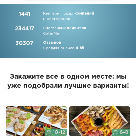
1441
Кейтеринговых
компаний
и ресторанов
234417
Счастливых
клиентов
CaterMe
30307
Отзывов
Средняя оценка
4.85
Закажите все в одном месте: мы
уже подобрали лучшие варианты!
10-12
6-8