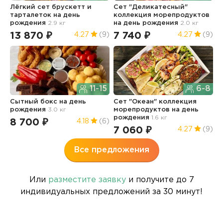
Лёгкий сет брускетт и
Сет "Деликатесный"
С
тарталеток
на день
коллекция морепродуктов
к
рождения
2.9 кг
на день рождения
2.0 кг
н
13 870 ₽
7 740 ₽
5
4.27
(9)
4.27
(9)
11-15
6-8
Сытный бокс
на день
Сет "Океан" коллекция
Г
рождения
3.0 кг
морепродуктов
на день
р
рождения
1.6 кг
8 700 ₽
6
4.18
(6)
7 060 ₽
4.27
(9)
Все предложения
Или
разместите заявку
и получите до 7
индивидуальных предложений за 30 минут!