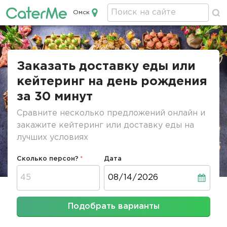
Омск
Кейтеринг в Омске
Строка
навигации
Заказать доставку еды или
кейтеринг на день рождения
за 30 минут
Сравните несколько предложений онлайн и
закажите кейтеринг или доставку еды на
лучших условиях
Сколько персон?
Дата
Дата
Подобрать варианты