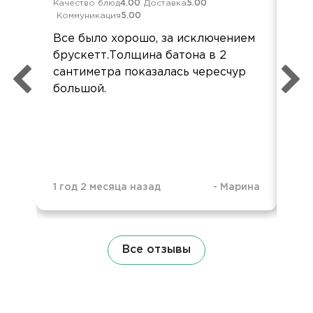
Качество блюд
4.00
Доставка
5.00
Обс
Коммуникация
5.00
Дос
Все было хорошо, за исключением
Все
брускетт.Толщина батона в 2
сал
сантиметра показалась чересчур
ров
большой.
бл
упа
до
пр
1 год 2 месяца назад
-
Марина
2 г
Все отзывы