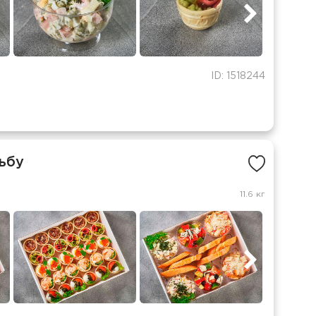
ID: 1518244
ьбу
11.6 кг