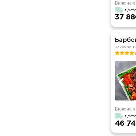
Включенн
Доста
37 88
Барбек
Заказ за 1
Включенн
Доста
46 74