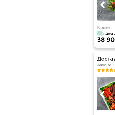
Включенн
Доста
38 90
Достав
Заказ за 1