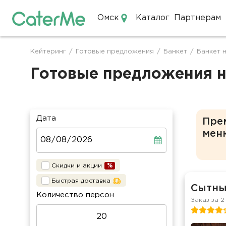
Омск
Каталог
Партнерам
Кейтеринг в Омске
Кейтеринг
/
Готовые предложения
/
Банкет
/
Банкет 
Строка
навигации
Готовые предложения на
Дата
Пре
мен
Скидки и акции
Быстрая доставка
Сытный
Количество персон
Заказ за 2