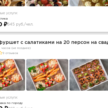
ые услуги:
стика
0 ₽
645 руб./чел.
фуршет с салатиками на 20 персон на сва
2 часов (не позднее)
9 отзывов
ые услуги:
вка по городу