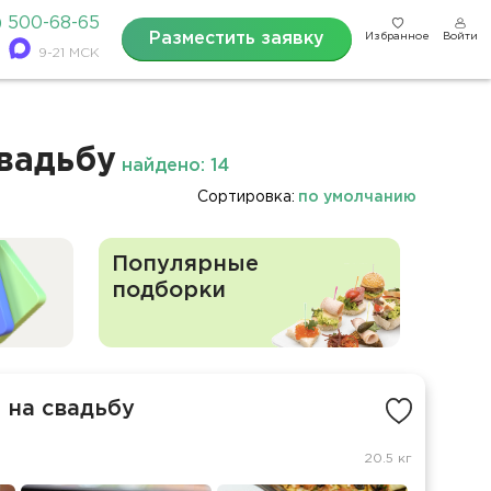
) 500-68-65
Разместить заявку
Избранное
Войти
9-21 МСК
свадьбу
найдено: 14
Сортировка:
по умолчанию
Популярные
подборки
 на свадьбу
20.5 кг