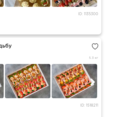
ID: 1135300
дьбу
5.3 кг
ID: 1518211