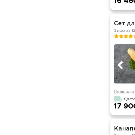
16 46
Сет дл
Заказ за 1
Включенн
Доста
17 90
Канапе