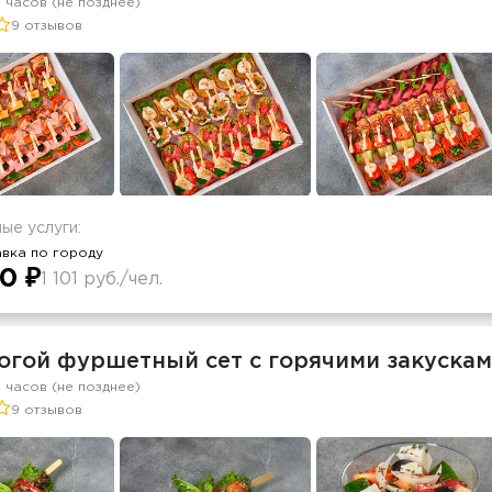
2 часов (не позднее)
9 отзывов
ые услуги:
вка по городу
0 ₽
1 101 руб./чел.
огой фуршетный сет с горячими закусками
2 часов (не позднее)
9 отзывов