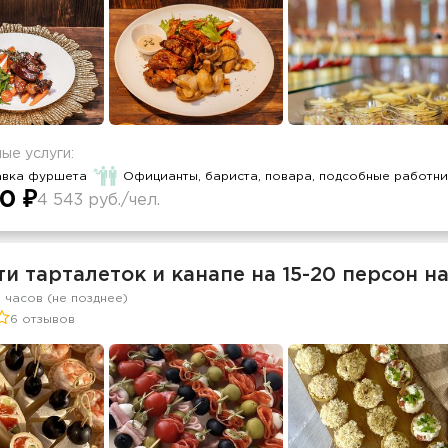
ые услуги:
авка фуршета
Официанты, бариста, повара, подсобные работник
0 ₽
4 543 руб./чел.
и тарталеток и канапе на 15-20 персон н
2 часов (не позднее)
6 отзывов