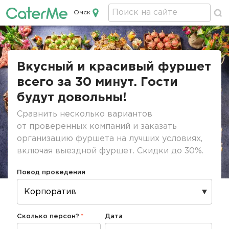
Омск
Кейтеринг в Омске
Строка
навигации
Вкусный и красивый фуршет
всего за 30 минут. Гости
будут довольны!
Сравнить несколько вариантов
от проверенных компаний и заказать
организацию фуршета на лучших условиях,
включая выездной фуршет. Скидки до 30%.
Повод проведения
Сколько персон?
Дата
Дата