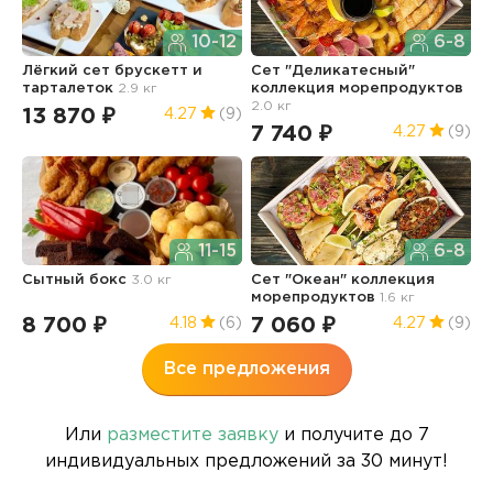
10-12
6-8
Лёгкий сет брускетт и
Сет "Деликатесный"
С
тарталеток
2.9 кг
коллекция морепродуктов
к
2.0 кг
1.
13 870 ₽
4.27
(9)
7 740 ₽
5
4.27
(9)
11-15
6-8
Сытный бокс
3.0 кг
Сет "Океан" коллекция
Г
морепродуктов
1.6 кг
8 700 ₽
7 060 ₽
6
4.18
(6)
4.27
(9)
Все предложения
Или
разместите заявку
и получите до 7
индивидуальных предложений за 30 минут!