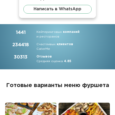
Написать в WhatsApp
1441
Кейтеринговых
компаний
и ресторанов
234418
Счастливых
клиентов
CaterMe
30313
Отзывов
Средняя оценка
4.85
Готовые варианты меню фуршета