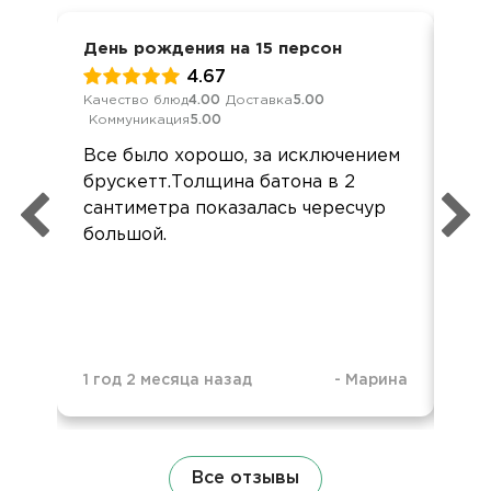
День рождения на 15 персон
Вст
4.67
Качество блюд
4.00
Доставка
5.00
Кач
Коммуникация
5.00
Ком
Все было хорошо, за исключением
Всё
брускетт.Толщина батона в 2
Бл
сантиметра показалась чересчур
орг
большой.
1 год 2 месяца назад
-
Марина
1 г
Все отзывы