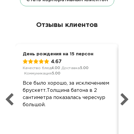
Отзывы клиентов
День рождения на 15 персон
Вст
4.67
Качество блюд
4.00
Доставка
5.00
Кач
Коммуникация
5.00
Ком
Все было хорошо, за исключением
Всё
брускетт.Толщина батона в 2
Бл
сантиметра показалась чересчур
орг
большой.