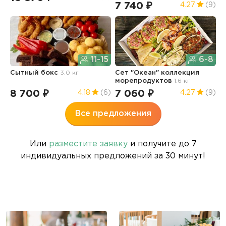
7 740 ₽
5
4.27
(9)
11-15
6-8
Сытный бокс
3.0 кг
Сет "Океан" коллекция
Г
морепродуктов
1.6 кг
8 700 ₽
7 060 ₽
6
4.18
(6)
4.27
(9)
Все предложения
Или
разместите заявку
и получите до 7
индивидуальных предложений за 30 минут!