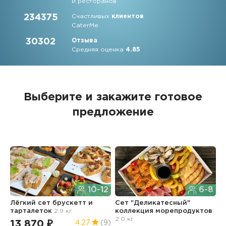
и ресторанов
234375
Счастливых
клиентов
CaterMe
30302
Отзыва
Средняя оценка
4.85
Выберите и закажите
готовое
предложение
10-12
6-8
Лёгкий сет брускетт и
Сет "Деликатесный"
С
тарталеток
2.9 кг
коллекция морепродуктов
к
2.0 кг
1.
13 870 ₽
4.27
(9)