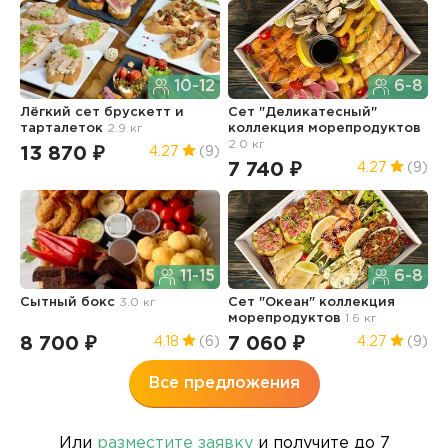
10-12
6-8
Лёгкий сет брускетт и
Сет "Деликатесный"
С
тарталеток
2.9 кг
коллекция морепродуктов
к
2.0 кг
1.
13 870 ₽
4.27
(9)
7 740 ₽
5
4.27
(9)
11-15
6-8
Сытный бокс
3.0 кг
Сет "Океан" коллекция
Г
морепродуктов
1.6 кг
8 700 ₽
7 060 ₽
6
4.18
(6)
4.27
(9)
Все предложения
Или
разместите заявку
и получите до 7