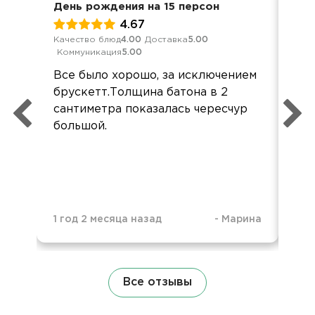
День рождения на 15 персон
Вст
4.67
Качество блюд
4.00
Доставка
5.00
Кач
Коммуникация
5.00
Ком
Все было хорошо, за исключением
Всё
брускетт.Толщина батона в 2
Бл
сантиметра показалась чересчур
орг
большой.
1 год 2 месяца назад
-
Марина
1 г
Все отзывы