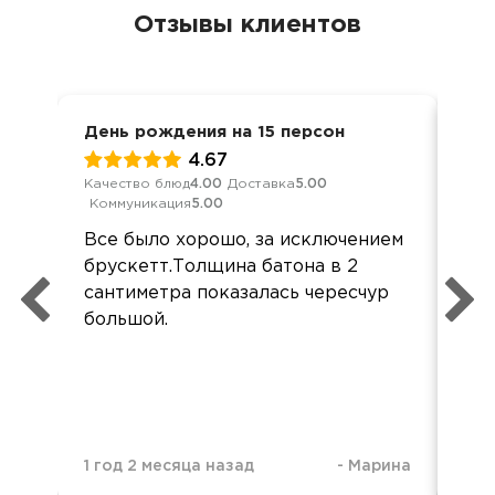
Отзывы клиентов
День рождения на 15 персон
Вст
4.67
Качество блюд
4.00
Доставка
5.00
Кач
Коммуникация
5.00
Ком
Все было хорошо, за исключением
Всё
брускетт.Толщина батона в 2
Бл
сантиметра показалась чересчур
орг
большой.
1 год 2 месяца назад
-
Марина
1 г