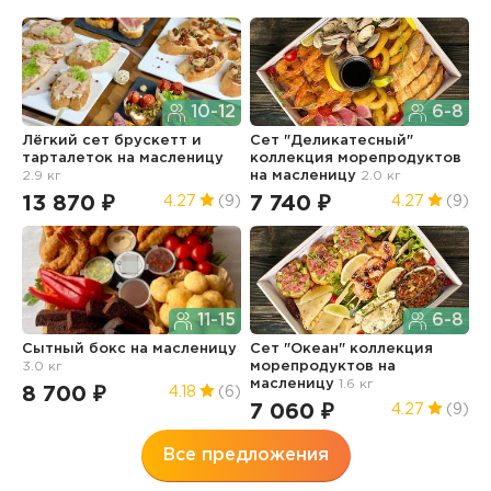
10-12
6-8
Лёгкий сет брускетт и
Сет "Деликатесный"
С
тарталеток
на масленицу
коллекция морепродуктов
к
2.9 кг
на масленицу
2.0 кг
н
13 870 ₽
7 740 ₽
5
4.27
(9)
4.27
(9)
11-15
6-8
Сытный бокс
на масленицу
Сет "Океан" коллекция
Г
3.0 кг
морепродуктов
на
2
масленицу
1.6 кг
8 700 ₽
6
4.18
(6)
7 060 ₽
4.27
(9)
Все предложения