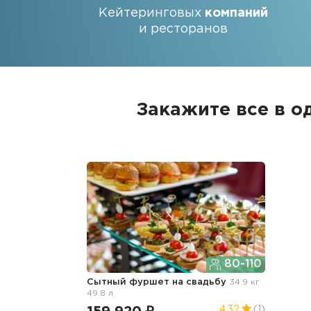
Кейтеринговых
компаний
и ресторанов
Закажите все в о
80-110
Сытный фуршет
на свадьбу
34.9 кг
49.8 л
4.32
(1)