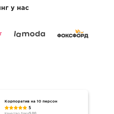
нг у нас
Корпоратив на 10 персон
Дост
5
Качество блюд
5.00
Качес