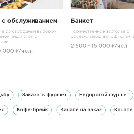
 с обслуживанием
Банкет
ие со свободным выбором
Торжественное застолье с
емом пищи стоя с
обслуживающими официанта
ием.
2 500 - 15 000 ₽/чел.
0 000 ₽/чел.
дьбу
Заказать фуршет
Недорогой фуршет
ис
Кофе-брейк
Канапе на заказ
Канапе 