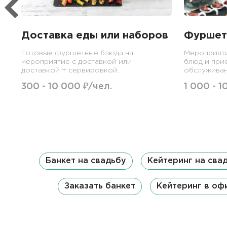
Доставка еды или наборов
Фуршет
Готовые фуршетные блюда на
Мероприят
мероприятие с доставкой или
блюд и при
доставкой + сервировкой.
обслуживан
300 - 10 000 ₽/чел.
1 000 - 1
Банкет на свадьбу
Кейтеринг на сва
Заказать банкет
Кейтеринг в оф