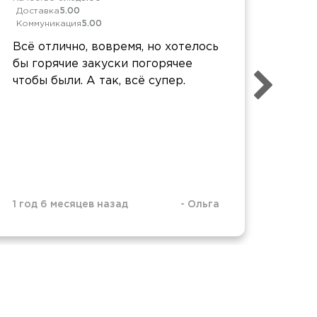
Доставка
5.00
Дост
Коммуникация
5.00
Комм
Всё отлично, вовремя, но хотелось
Все 
бы горячие закуски погорячее
ни к
чтобы были. А так, всё супер.
дово
Серв
ещё 
1 год 6 месяцев назад
-
Ольга
1 год