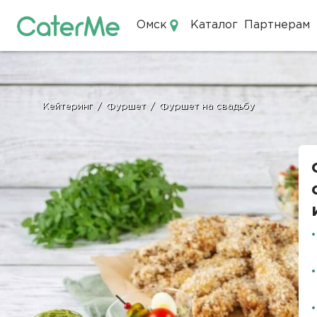
Омск
Каталог
Партнерам
Кейтеринг в Омске
Кейтеринг
/
Фуршет
/
Фуршет на свадьбу
Строка
навигации