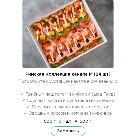
Римская Коллекция канапе M (24 шт)
Попробуйте хрустящие канапе в сочетании с:
✓ Грибным паштетом и кубиком сыра Гауда
✓ Соусом Пассата и рулетиком из индейки
✓ Маслом из семги и вяленым томатом
✓ Овощным муссом и копченой курочкой
500 г.
x
1 шт.
=
500 г.
Заменить