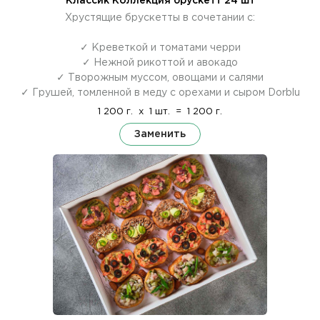
Классик Коллекция брускетт 24 шт
Хрустящие брускетты в сочетании с:
✓ Креветкой и томатами черри
✓ Нежной рикоттой и авокадо
✓ Творожным муссом, овощами и салями
✓ Грушей, томленной в меду с орехами и сыром Dorblu
1 200 г.
x
1 шт.
=
1 200 г.
Заменить