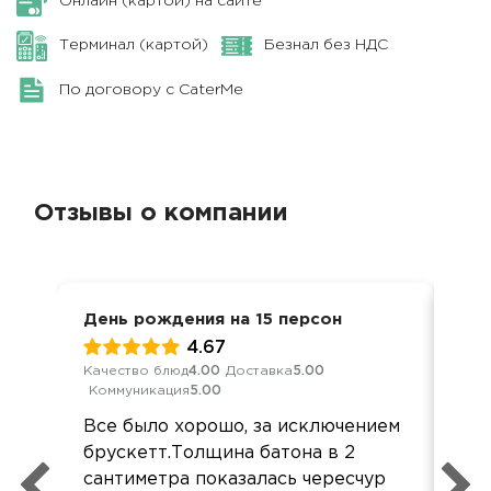
Онлайн (картой) на сайте
Терминал (картой)
Безнал без НДС
По договору с CaterMe
Отзывы о компании
День рождения на 15 персон
Кор
4.67
Качество блюд
4.00
Доставка
5.00
Кач
Коммуникация
5.00
Ком
Все было хорошо, за исключением
Всё
брускетт.Толщина батона в 2
бы 
сантиметра показалась чересчур
что