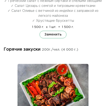
✓ Греческий салат с нежным сиртаки и спелыми овощами
✓ Салат Цезарь с семгой и тигровыми креветками
✓ Салат Оливье с ветчиной из индейки с заправкой из
легкого майонеза
✓ Хрустящие брускетты
1 500 г.
x
1 шт.
=
1 500 г.
Заменить
Горячие закуски
200г./чел.
(4 000 г.)