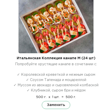
Итальянская Коллекция канапе M (24 шт)
Попробуйте хрустящие канапе в сочетании с:
✓ Королевской креветкой и нежным сыром
✓ Соусом Тапенада и моцареллой
✓ Муссом из авокадо и сыровяленой колбаской
✓ Клубникой, сыром бри и мёдом
500 г.
x
1 шт.
=
500 г.
Заменить