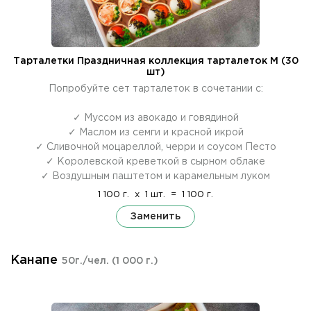
Тарталетки Праздничная коллекция тарталеток M (30
шт)
Попробуйте сет тарталеток в сочетании с:
✓ Муссом из авокадо и говядиной
✓ Маслом из семги и красной икрой
✓ Сливочной моцареллой, черри и соусом Песто
✓ Королевской креветкой в сырном облаке
✓ Воздушным паштетом и карамельным луком
1 100 г.
x
1 шт.
=
1 100 г.
Заменить
Канапе
50г./чел.
(1 000 г.)