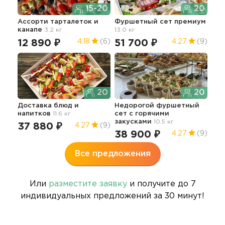
15-20
20
Ассорти тарталеток и
Фуршетный сет премиум
Мин
канапе
3.2 кг
13.0 кг
сал
12 890 ₽
51 700 ₽
16
4.18
(6)
4.27
(9)
20
20
Доставка блюд и
Недорогой фуршетный
напитков
11.6 кг
сет с горячими
Мяс
закусками
10.5 кг
"Сы
37 880 ₽
4.27
(9)
38 900 ₽
37
4.27
(9)
Все предложения
Или
разместите заявку
и получите до 7
индивидуальных предложений за 30 минут!