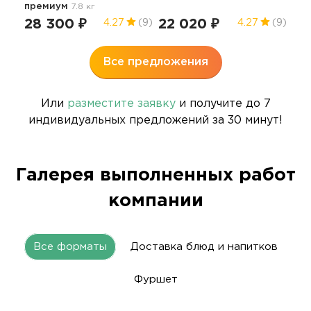
премиум
7.8 кг
нап
28 300 ₽
22 020 ₽
37
4.27
(9)
4.27
(9)
Все предложения
Или
разместите заявку
и получите до 7
индивидуальных предложений за 30 минут!
Галерея выполненных работ
компании
Все форматы
Доставка блюд и напитков
Фуршет