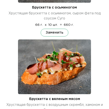
Брускетта с осьминогом
Хрустящая брускетта с осьминогом, сыром фета под
соусом Суго
66 г.
x
10 шт.
=
660 г.
Заменить
Брускетта с вяленым мясом
Хрустящая брускетта с воздушным скрембл, хамоном и