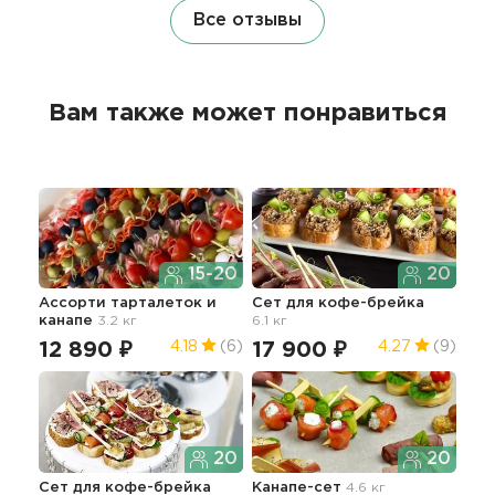
Все отзывы
Вам также может понравиться
15-20
20
Ассорти тарталеток и
Сет для кофе-брейка
Сет
канапе
3.2 кг
6.1 кг
5.7 
12 890 ₽
17 900 ₽
27
4.18
(6)
4.27
(9)
20
20
Сет для кофе-брейка
Канапе-сет
4.6 кг
Дос