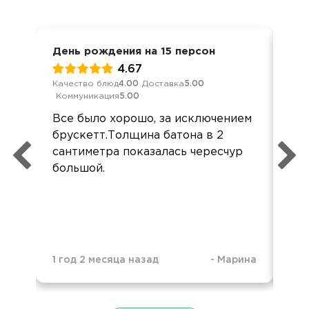
День рождения на 15 персон
Кор
4.67
Качество блюд
4.00
Доставка
5.00
Кач
Коммуникация
5.00
Ком
Все было хорошо, за исключением
Всё
брускетт.Толщина батона в 2
бы 
сантиметра показалась чересчур
что
большой.
1 год 2 месяца назад
-
Марина
1 г