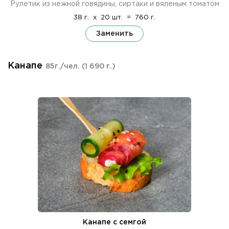
Рулетик из нежной говядины, сиртаки и вяленым томатом
38 г.
x
20 шт.
=
760 г.
Заменить
Канапе
85г./чел.
(1 690 г.)
Канапе с семгой