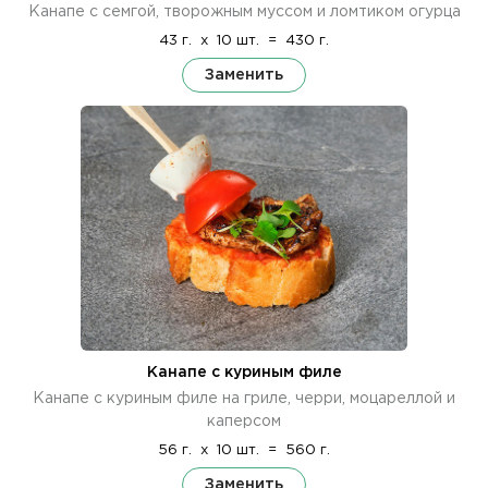
Канапе с семгой, творожным муссом и ломтиком огурца
43 г.
x
10 шт.
=
430 г.
Заменить
Канапе с куриным филе
Канапе с куриным филе на гриле, черри, моцареллой и
каперсом
56 г.
x
10 шт.
=
560 г.
Заменить