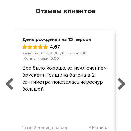
Отзывы клиентов
День рождения на 15 персон
Вст
4.67
Качество блюд
4.00
Доставка
5.00
Кач
Коммуникация
5.00
Ком
Все было хорошо, за исключением
Всё
брускетт.Толщина батона в 2
Бл
сантиметра показалась чересчур
орг
большой.
1 год 2 месяца назад
-
Марина
1 г