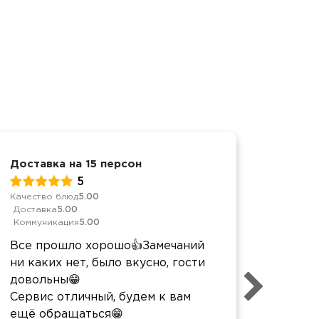
Доставка на 15 персон
Достав
5
Качество блюд
5.00
Качеств
Доставка
5.00
Достав
Коммуникация
5.00
Коммун
Все прошло хорошо👍Замечаний
Спаси
ни каких нет, было вкусно, гости
работ
довольны😁
уровне
Сервис отличный, будем к вам
разноо
ещё обращаться😁
закусо