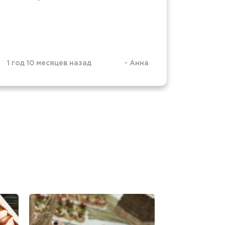
красив
обязат
реком
1 год 10 месяцев назад
-
Анна
1 год 1