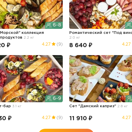
6-8
"Морской" коллекция
Романтический сет "Под вин
продуктов
2.2 кг
2.0 кг
20 ₽
8 640 ₽
4.27
(9)
4.27
6-9
т-бар
3.1 кг
Сет "Дамский каприз"
2.8 кг
30 ₽
11 910 ₽
4.27
(9)
4.27