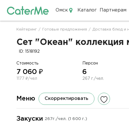
Омск
Каталог
Партнерам
Кейтеринг в Омске
Кейтеринг
/
Готовые предложения
/
Доставка блюд и 
Строка
навигации
Сет "Океан" коллекция м
ID: 1518192
Стоимость
Персон
7 060 ₽
6
1177 ₽/чел
267 г./чел.
Меню
Скорректировать
Закуски
267г./чел.
(1 600 г.)