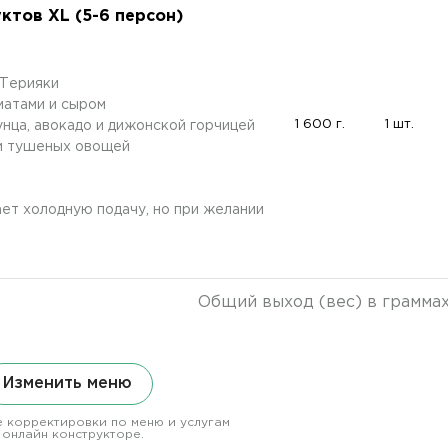
тов XL (5-6 персон)
 Терияки
матами и сыром
1 600 г.
1 шт.
унца, авокадо и дижонской горчицей
 и тушеных овощей
ет холодную подачу, но при желании
Общий выход (вес) в грамма
Изменить меню
 корректировки по меню и услугам
 онлайн конструкторе.