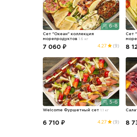
6-8
Сет "Океан" коллекция
Сет 
морепродуктов
1.6 кг
море
7 060 ₽
8 1
4.27
(9)
5-6
Welcome Фуршетный сет
1.1 кг
Сала
6 710 ₽
8 7
4.27
(9)