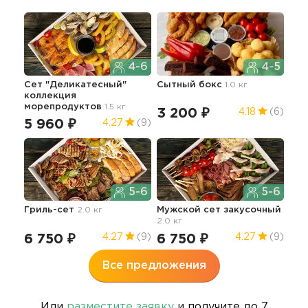
4-6
4-5
Сет "Деликатесный"
Сытный бокс
1.0 кг
Сыр
коллекция
тар
морепродуктов
1.5 кг
3 200 ₽
4 
4.18
(6)
5 960 ₽
4.27
(9)
5-6
5-6
Гриль-сет
2.0 кг
Мужской сет закусочный
2.0 кг
6 750 ₽
6 750 ₽
4.27
(9)
4.27
(9)
Все предложения
Или
разместите заявку
и получите до 7