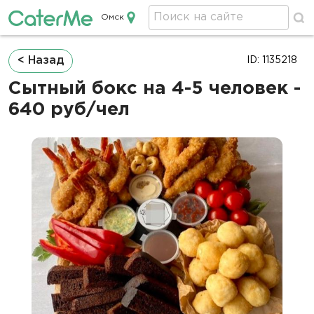
Омск
Кейтеринг в Омске
Строка
< Назад
ID: 1135218
навигации
Сытный бокс на 4-5 человек -
640 руб/чел