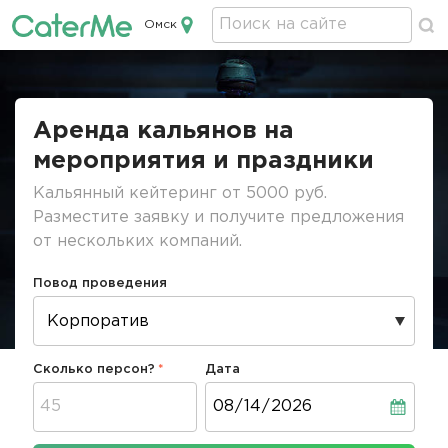
Омск
Кейтеринг в Омске
Строка
навигации
Аренда кальянов на
мероприятия и праздники
Кальянный кейтеринг от 5000 руб.
Разместите заявку и получите предложения
от нескольких компаний.
Повод проведения
Сколько персон?
Дата
Дата