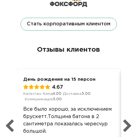
Стать корпоративным клиентом
Отзывы клиентов
День рождения на 15 персон
Вст
4.67
Качество блюд
4.00
Доставка
5.00
Кач
Коммуникация
5.00
Ком
Все было хорошо, за исключением
Всё
брускетт.Толщина батона в 2
Бл
сантиметра показалась чересчур
орг
большой.