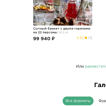
Сытный банкет с двумя горячими
на 22 персоны
20.5 кг
99 940 ₽
4.32
(1)
Или
разместит
Гал
Все форматы
Фу