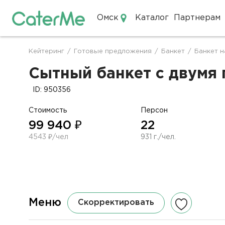
Омск
Каталог
Партнерам
Кейтеринг в Омске
Кейтеринг
/
Готовые предложения
/
Банкет
/
Банкет н
Строка
навигации
Сытный банкет с двумя 
ID: 950356
Стоимость
Персон
99 940 ₽
22
4543 ₽/чел
931 г./чел.
Меню
Скорректировать