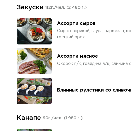
Закуски
112г./чел.
(2 480 г.)
Ассорти сыров
Сыр с паприкой, гауда, пармезан, м
грецкий орех
Ассорти мясное
Окорок п/к, говядина в/к, свинина с
Блинные рулетики со сливоч
Канапе
90г./чел.
(1 980 г.)