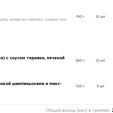
150 г.
22 шт.
гурец, креветки, майонез, соевый соус
и) с соусом терияки, печеной
265 г.
22 шт.
инкой шампиньонами и микс-
720 г.
5 шт.
Общий выход (вес) в граммах: