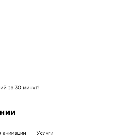
й за 30 минут!
ании
я анимации
Услуги