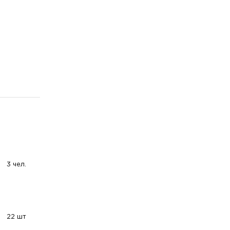
3 чел.
22 шт