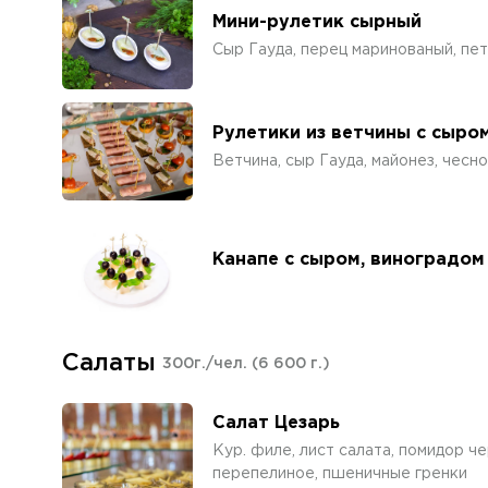
Мини-рулетик сырный
Сыр Гауда, перец маринованый, пе
Рулетики из ветчины с сыро
Ветчина, сыр Гауда, майонез, чесно
Канапе с сыром, виноградом
Салаты
300г./чел.
(6 600 г.)
Салат Цезарь
Кур. филе, лист салата, помидор че
перепелиное, пшеничные гренки