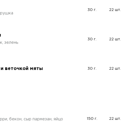
30 г.
22 шт.
трушка
м
30 г.
22 шт.
к, зелень
 и веточкой мяты
30 г.
22 шт.
150 г.
22 шт.
рри, бекон, сыр пармезан, яйцо