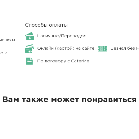
Способы оплаты
Наличные/Переводом
меню и
Онлайн (картой) на сайте
Безнал без 
ю и
По договору с CaterMe
Вам также может понравиться