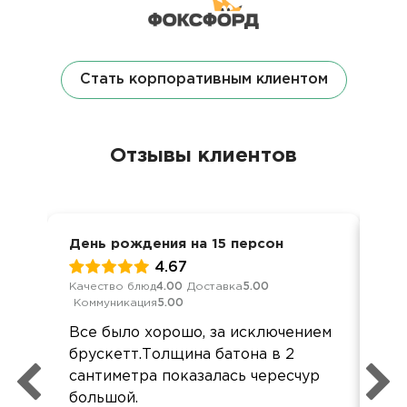
Стать корпоративным клиентом
Отзывы клиентов
День рождения на 15 персон
Вст
4.67
Качество блюд
4.00
Доставка
5.00
Кач
Коммуникация
5.00
Ком
Все было хорошо, за исключением
Всё
брускетт.Толщина батона в 2
Бл
сантиметра показалась чересчур
орг
большой.