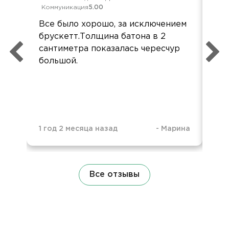
Коммуникация
5.00
Ком
Все было хорошо, за исключением
Всё
брускетт.Толщина батона в 2
Бл
сантиметра показалась чересчур
орг
большой.
1 год 2 месяца назад
-
Марина
1 г
Все отзывы