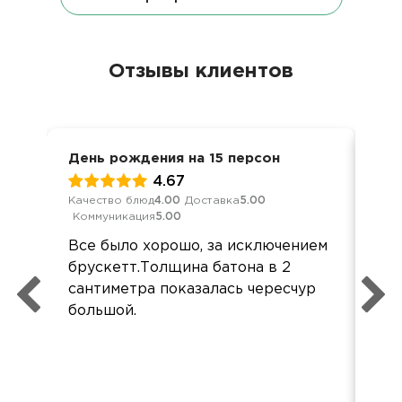
Отзывы клиентов
День рождения на 15 персон
Вст
4.67
Качество блюд
4.00
Доставка
5.00
Кач
Коммуникация
5.00
Ком
Все было хорошо, за исключением
Всё
брускетт.Толщина батона в 2
Бл
сантиметра показалась чересчур
орг
большой.