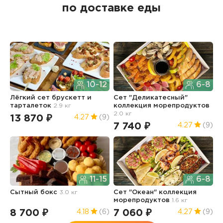
по доставке еды
10-12
6-8
Лёгкий сет брускетт и
Сет "Деликатесный"
С
тарталеток
2.9 кг
коллекция морепродуктов
к
2.0 кг
1.
13 870 ₽
4.27
(9)
7 740 ₽
5
4.27
(9)
11-15
6-8
Сытный бокс
3.0 кг
Сет "Океан" коллекция
Г
морепродуктов
1.6 кг
8 700 ₽
7 060 ₽
6
4.18
(6)
4.27
(9)