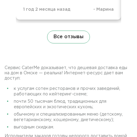
1 год 2 месяца назад
-
Марина
1 г
Все отзывы
Сервис CaterMe доказывает, что дешевая доставка еды
на дом в Омске — реальна! Интернет-ресурс дает вам
доступ:
к услугам сотен ресторанов и прочих заведений,
работающих по кейтеринг-схеме;
почти 50 тысячам блюд, традиционных для
европейских и экзотических кухонь;
обычному и специализированным меню (детскому,
вегетарианскому, кошерному, диетическому);
выгодным скидкам.
Исполнители заказов готовы недорого доставить домой