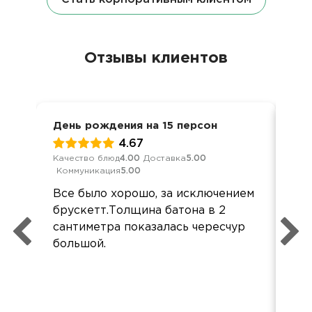
Отзывы клиентов
День рождения на 15 персон
Вст
4.67
Качество блюд
4.00
Доставка
5.00
Кач
Коммуникация
5.00
Ком
Все было хорошо, за исключением
Всё
брускетт.Толщина батона в 2
Бл
сантиметра показалась чересчур
орг
большой.